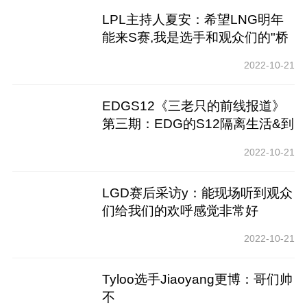
LPL主持人夏安：希望LNG明年
能来S赛,我是选手和观众们的"桥
梁"
2022-10-21
EDGS12《三老只的前线报道》
第三期：EDG的S12隔离生活&到
贤生日
2022-10-21
LGD赛后采访y：能现场听到观众
们给我们的欢呼感觉非常好
2022-10-21
Tyloo选手Jiaoyang更博：哥们帅
不