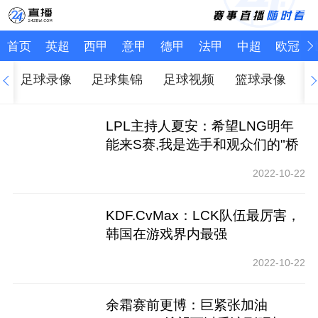
首页
英超
西甲
意甲
德甲
法甲
中超
欧冠
足球录像
足球集锦
足球视频
篮球录像
LPL主持人夏安：希望LNG明年
能来S赛,我是选手和观众们的"桥
梁"
2022-10-22
KDF.CvMax：LCK队伍最厉害，
韩国在游戏界内最强
2022-10-22
余霜赛前更博：巨紧张加油