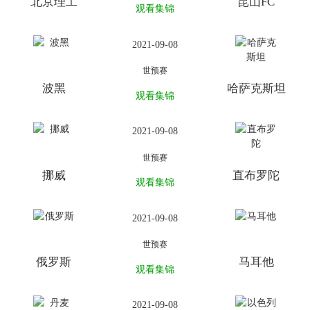
北京理工
昆山FC
观看集锦
2021-09-08
世预赛
波黑
哈萨克斯坦
观看集锦
2021-09-08
世预赛
挪威
直布罗陀
观看集锦
2021-09-08
世预赛
俄罗斯
马耳他
观看集锦
2021-09-08