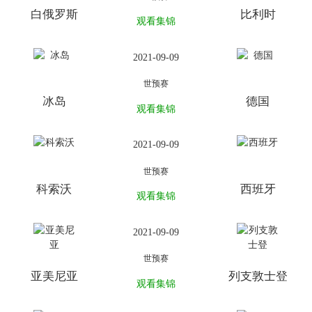
白俄罗斯
比利时
观看集锦
2021-09-09
世预赛
冰岛
德国
观看集锦
2021-09-09
世预赛
科索沃
西班牙
观看集锦
2021-09-09
世预赛
亚美尼亚
列支敦士登
观看集锦