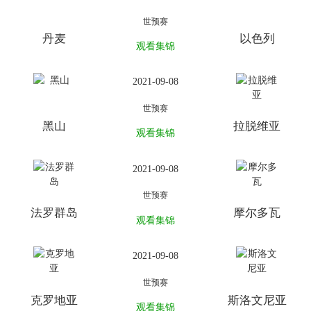
世预赛
丹麦
以色列
观看集锦
2021-09-08
世预赛
黑山
拉脱维亚
观看集锦
2021-09-08
世预赛
法罗群岛
摩尔多瓦
观看集锦
2021-09-08
世预赛
克罗地亚
斯洛文尼亚
观看集锦