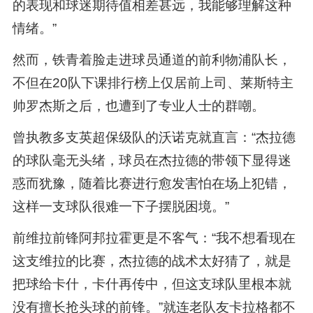
的表现和球迷期待值相差甚远，我能够理解这种
情绪。”
然而，铁青着脸走进球员通道的前利物浦队长，
不但在20队下课排行榜上仅居前上司、莱斯特主
帅罗杰斯之后，也遭到了专业人士的群嘲。
曾执教多支英超保级队的沃诺克就直言：“杰拉德
的球队毫无头绪，球员在杰拉德的带领下显得迷
惑而犹豫，随着比赛进行愈发害怕在场上犯错，
这样一支球队很难一下子摆脱困境。”
前维拉前锋阿邦拉霍更是不客气：“我不想看现在
这支维拉的比赛，杰拉德的战术太好猜了，就是
把球给卡什，卡什再传中，但这支球队里根本就
没有擅长抢头球的前锋。”就连老队友卡拉格都不