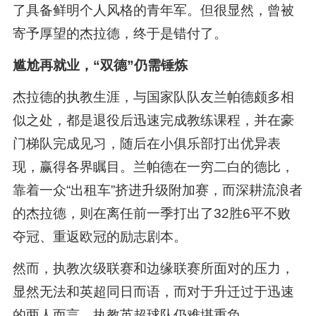
了具备鲜明个人风格的青年军。但很显然，曾被
寄予厚望的杰拉德，终于是错付了。
尴尬再就业，“双德”仍需锤炼
杰拉德的执教生涯，与国家队队友兰帕德颇多相
似之处，都是退役后迅速完成教练课程，并在豪
门梯队完成见习，随后在小俱乐部打出优异表
现，赢得各界瞩目。兰帕德在一穷二白的德比，
靠着一众“出租车”挤进升级附加赛，而深耕流浪者
的杰拉德，则在离任前一季打出了32胜6平不败
夺冠、重返欧冠的励志剧本。
然而，执教次级联赛和边缘联赛所面对的压力，
显然无法和英超同日而语，而对于升迁过于迅速
的两人而言，执教英超球队仍难堪重负。