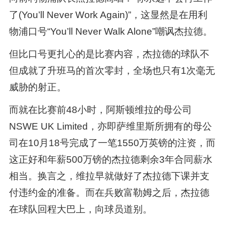
了(You’ll Never Work Again)”，这显然是在用利
物浦口号“You’ll Never Walk Alone”嘲讽杰拉德。
但比口号更扎心的是比赛内容，杰拉德的球队不
但成就了升班马的首次零封，全场也只有1次毫无
威胁的射正。
而就在比赛前48小时，阿斯顿维拉的母公司
NSWE UK Limited，亦即萨维里斯所拥有的母公
司在10月18号完成了一笔1550万英镑的注资，而
这正好和年薪500万镑的杰拉德剩余3年合同薪水
相当。换言之，维拉早就做好了杰拉德下课并支
付违约金的准备。而在兵败富勒姆之后，杰拉德
在球队回程大巴上，向球员道别。