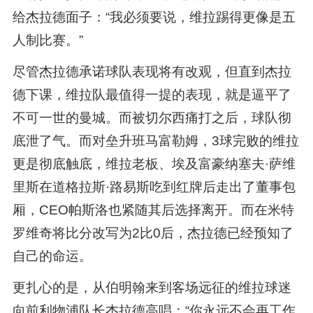
给杰拉德面子：“我必须要说，维拉踢得更像是五
人制比赛。”
尽管杰拉德承诺球队表现将有改观，但直到杰拉
德下课，维拉队最值得一提的表现，就是逼平了
不可一世的曼城。而被切尔西痛打之后，球队彻
底泄了气。而对垒升班马富勒姆，3球完败的维拉
更是彻底触底，维拉老板、埃及富豪纳塞夫·萨维
里斯在道格拉斯·路易斯吃到红牌后走出了董事包
厢，CEO帕斯洛也紧随其后选择离开。而在米特
罗维奇将比分改写为2比0后，杰拉德已经预知了
自己的命运。
更扎心的是，从伯明翰来到客场远征的维拉球迷
向前利物浦队长杰拉德高唱：“你永远不会再工作