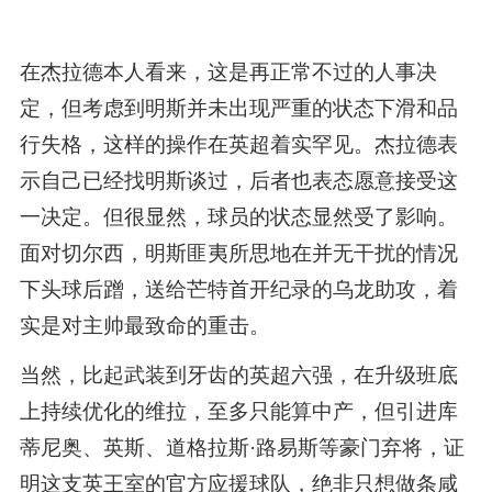
在杰拉德本人看来，这是再正常不过的人事决
定，但考虑到明斯并未出现严重的状态下滑和品
行失格，这样的操作在英超着实罕见。杰拉德表
示自己已经找明斯谈过，后者也表态愿意接受这
一决定。但很显然，球员的状态显然受了影响。
面对切尔西，明斯匪夷所思地在并无干扰的情况
下头球后蹭，送给芒特首开纪录的乌龙助攻，着
实是对主帅最致命的重击。
当然，比起武装到牙齿的英超六强，在升级班底
上持续优化的维拉，至多只能算中产，但引进库
蒂尼奥、英斯、道格拉斯·路易斯等豪门弃将，证
明这支英王室的官方应援球队，绝非只想做条咸