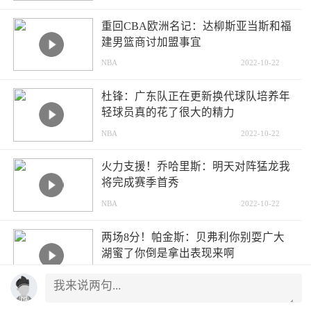
重回CBA欧洲名记：达柳斯亚当斯和福
建男篮商讨加盟事宜
NBA
2022-10-22
杜锋：广东队正在更新换代球队培养年
轻球员真的花了很大的精力
NBA
2022-10-22
火力支援！乔哈里斯：明天对阵猛龙我
将完成赛季首秀
NBA
2022-10-22
两场8分！帕金斯：贝弗利你别耍广大
湖蜜了你倒是拿出表现来啊
NBA
2022-10-22
哈登赛季前2场均砍下30+5+576人队史