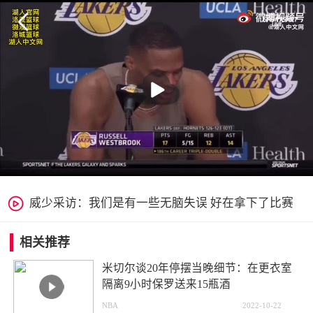


威少采访：我们是有一些无脑失误 好在拿下了比赛
相关推荐
米切尔谈20年停摆当晚细节：在更衣室
隔离9小时保罗送来15瓶酒
NBA
2022-10-22