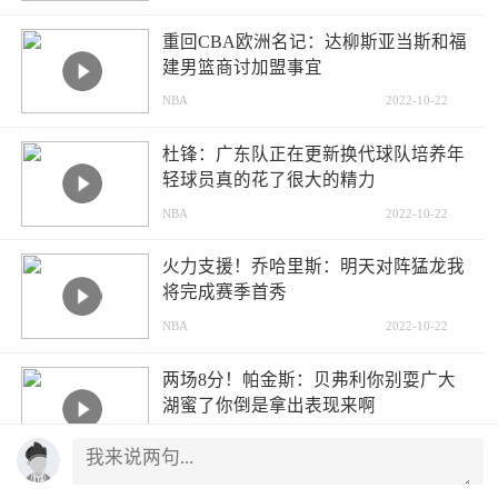
重回CBA欧洲名记：达柳斯亚当斯和福
建男篮商讨加盟事宜
NBA
2022-10-22
杜锋：广东队正在更新换代球队培养年
轻球员真的花了很大的精力
NBA
2022-10-22
火力支援！乔哈里斯：明天对阵猛龙我
将完成赛季首秀
NBA
2022-10-22
两场8分！帕金斯：贝弗利你别耍广大
湖蜜了你倒是拿出表现来啊
NBA
2022-10-22
哈登赛季前2场均砍下30+5+576人队史