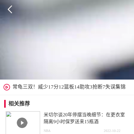


常龟三双！威少17分12篮板14助攻3抢断7失误集锦
相关推荐
米切尔谈20年停摆当晚细节：在更衣室
隔离9小时保罗送来15瓶酒
NBA
2022-10-22