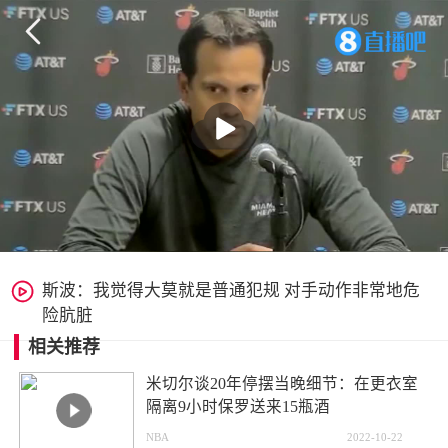


斯波：我觉得大莫就是普通犯规 对手动作非常地危
险肮脏
相关推荐
米切尔谈20年停摆当晚细节：在更衣室
隔离9小时保罗送来15瓶酒
NBA
2022-10-22