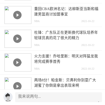
重回CBA欧洲名记：达柳斯亚当斯和福
建男篮商讨加盟事宜
NBA
2022-10-22
杜锋：广东队正在更新换代球队培养年
轻球员真的花了很大的精力
NBA
2022-10-22
火力支援！乔哈里斯：明天对阵猛龙我
将完成赛季首秀
NBA
2022-10-22
两场8分！帕金斯：贝弗利你别耍广大
湖蜜了你倒是拿出表现来啊
NBA
2022-10-22
哈登赛季前2场均砍下30+5+576人队史